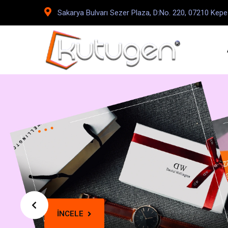
Sakarya Bulvarı Sezer Plaza, D:No. 220, 07210 Kep
İNCELE