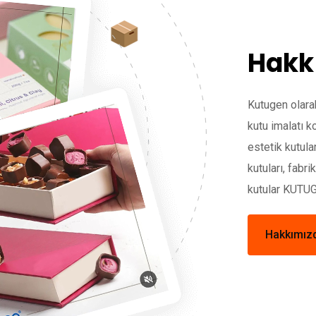
Hakk
Kutugen olarak
kutu imalatı 
estetik kutular
kutuları, fabri
kutular KUTU
Hakkımız