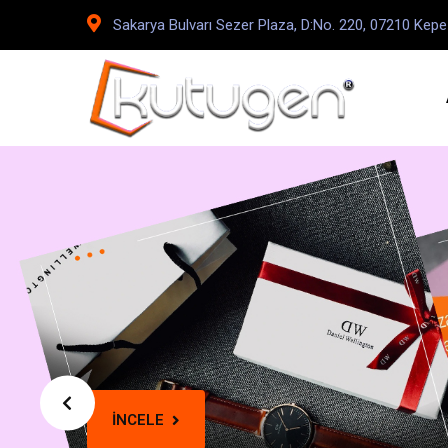
Sakarya Bulvarı Sezer Plaza, D:No. 220, 07210 Kep
İNCELE