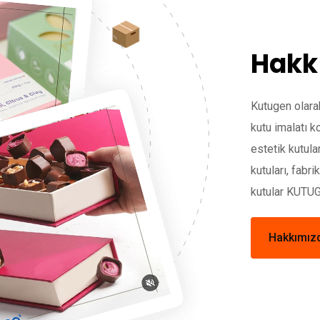
Hakk
Kutugen olarak
kutu imalatı 
estetik kutular
kutuları, fabri
kutular KUTU
Hakkımız